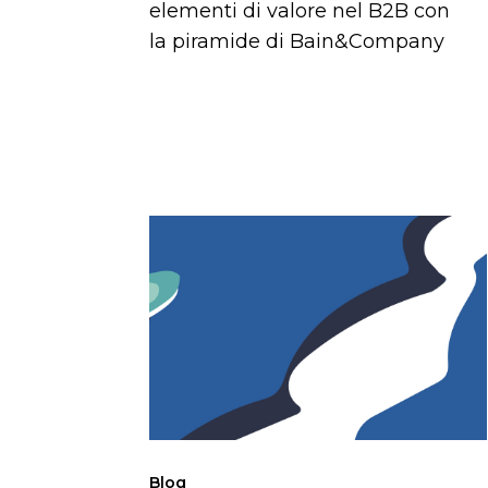
elementi di valore nel B2B con
la piramide di Bain&Company
Il
posizionamento
strategico
per
start-
up
Blog