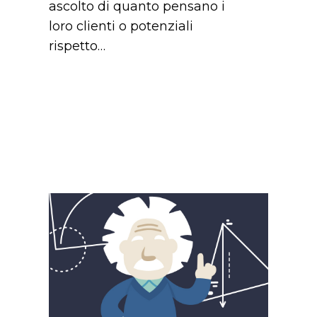
ascolto di quanto pensano i
loro clienti o potenziali
rispetto…
La
formula
della
felicità
in
azienda