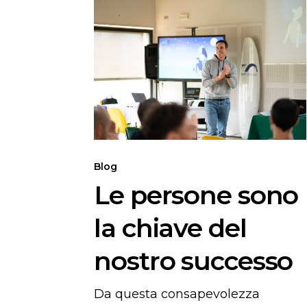
Le
persone
sono
la
chiave
del
nostro
successo
Blog
Le persone sono
la chiave del
nostro successo
Da questa consapevolezza