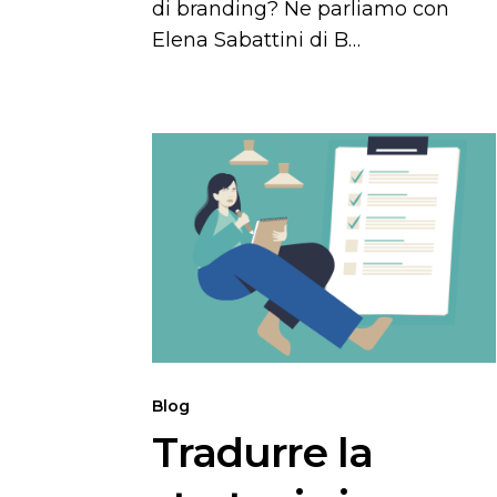
di branding? Ne parliamo con
Elena Sabattini di B…
Tradurre
la
strategia
in
operatività:
il
piano
marketing
operativo
di
Blog
Surf
Tradurre la
the
Market