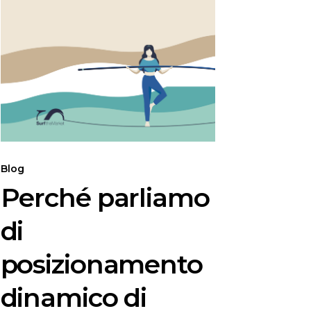
Perché
parliamo
di
posizionamento
dinamico
di
brand?
Blog
Perché parliamo
di
posizionamento
dinamico di