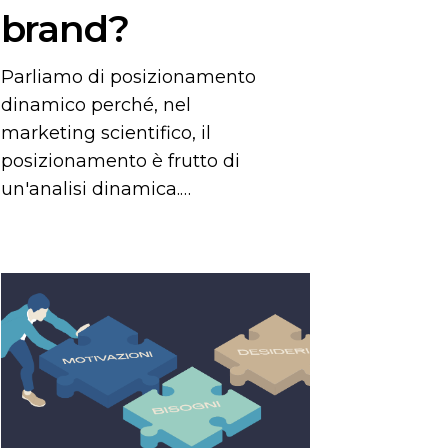
brand?
Parliamo di posizionamento
dinamico perché, nel
marketing scientifico, il
posizionamento è frutto di
un'analisi dinamica.…
Bisogno,
motivazione
e
significato