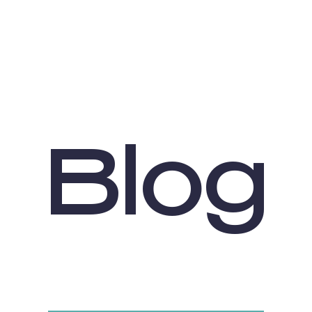
B
l
o
g