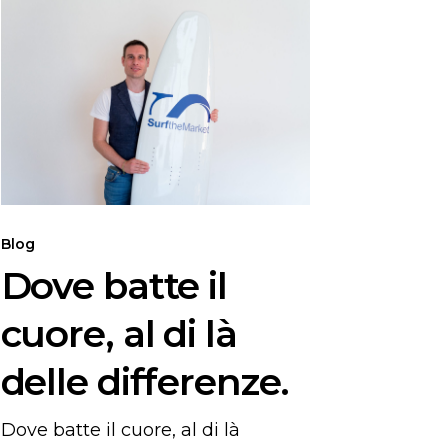
Dove
batte
il
cuore,
al
di
là
delle
differenze.
Blog
Dove batte il
cuore, al di là
delle differenze.
Dove batte il cuore, al di là