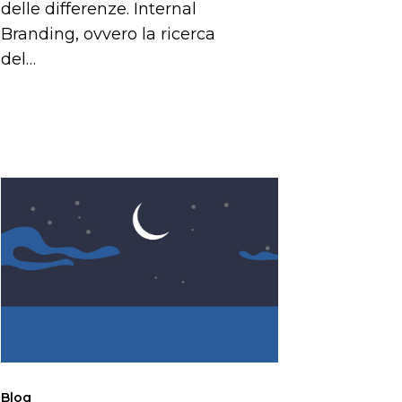
delle differenze. Internal
Branding, ovvero la ricerca
del…
Organizzazioni
guidate
dai
valori
Blog