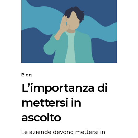
L’importanza
di
mettersi
in
ascolto
Blog
L’importanza di
mettersi in
ascolto
Le aziende devono mettersi in