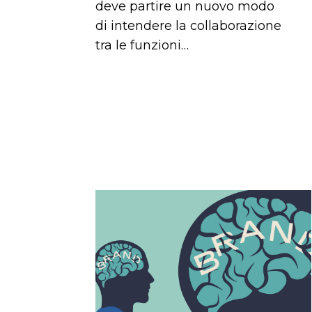
deve partire un nuovo modo
di intendere la collaborazione
tra le funzioni…
Cos’è
il
neuromarketing
e
come
applicarlo
nella