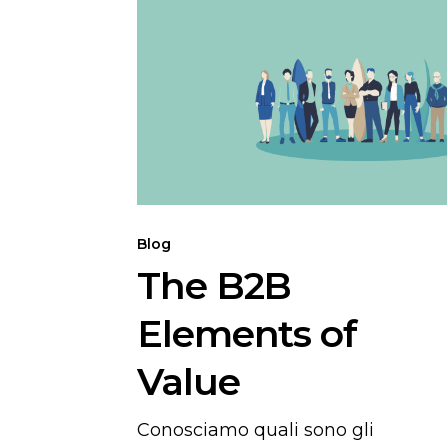
The
B2B
Elements
of
Value
Blog
The B2B
Elements of
Value
Conosciamo quali sono gli