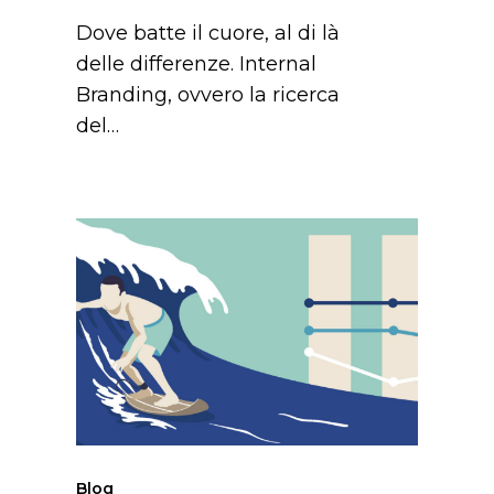
Dove batte il cuore, al di là
delle differenze. Internal
Branding, ovvero la ricerca
del…
Prima
del
Digital:
il
Marketing
come
fondamento
del
Business
Blog