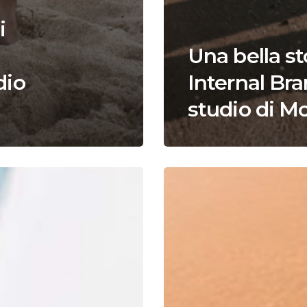
i
Una bella st
dio
Internal Bra
studio di M
Caso
Studio
Surf
the
Market:
VKI®
Kart
Experience