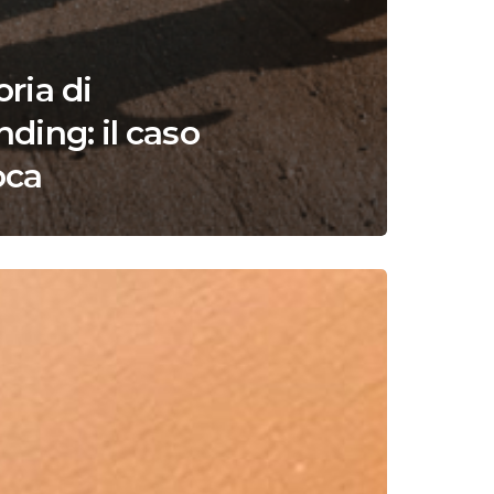
oria di
nding: il caso
oca