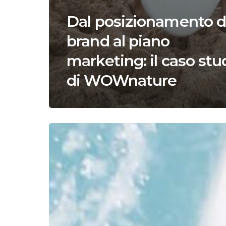
Dal posizionamento d
brand al piano
marketing: il caso stu
di WOWnature
Il
ruolo
del
Brand
nel
B2B