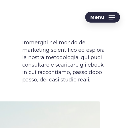
Menu
Immergiti
nel
mondo
del
marketing
scientifico
ed
esplora
la
nostra
metodologia:
qui
puoi
consultare
e
scaricare
gli
ebook
in
cui
raccontiamo,
passo
dopo
passo,
dei
casi
studio
reali.