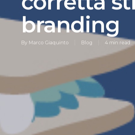
corretta st
branding
By
Marco Giaquinto
Blog
4 min read