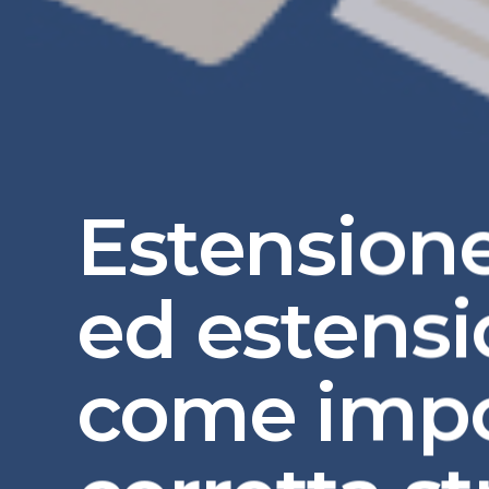
Estension
ed estensio
come impo