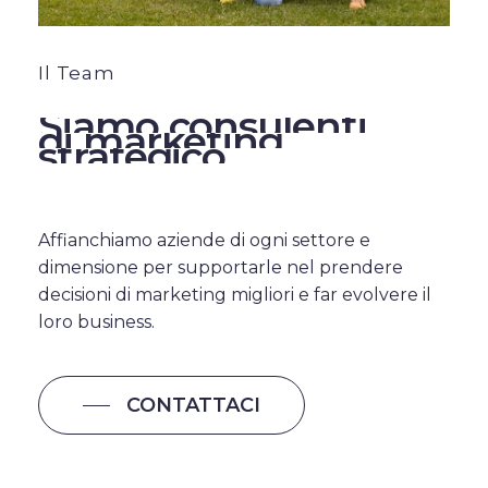
Il Team
Siamo
consulenti
di
marketing
strategico.
Affianchiamo aziende di ogni settore e
dimensione per supportarle nel prendere
decisioni di marketing migliori e far evolvere il
loro business.
CONTATTACI