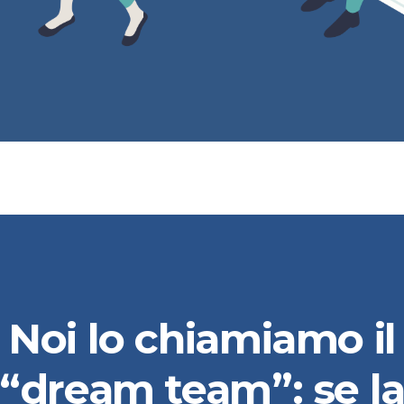
Noi
lo
chiamiamo
il
“dream
team”:
se
l