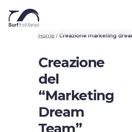
Skip
to
main
content
Home
/
Creazione marketing dre
Creazione
del
“Marketing
Dream
Team”