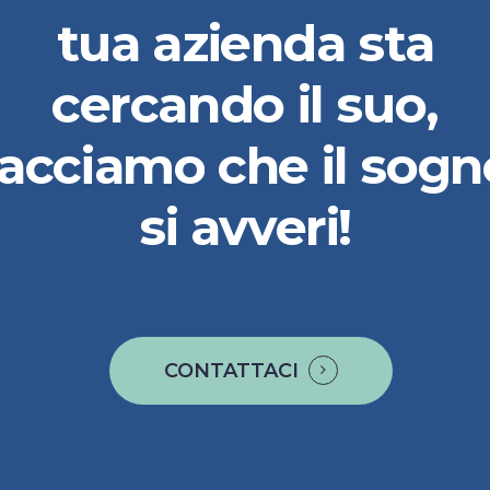
tua
azienda
sta
cercando
il
suo,
facciamo
che
il
sogn
si
avveri!
CONTATTACI