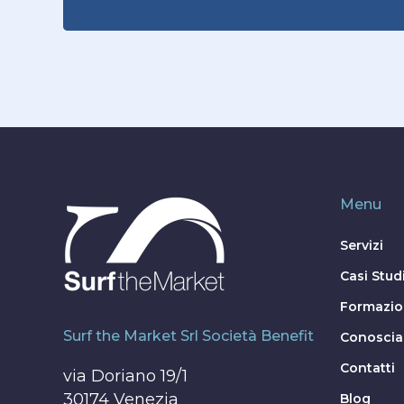
Menu
Servizi
Casi Stud
Formazi
Surf the Market Srl Società Benefit
Conoscia
Contatti
via Doriano 19/1
30174 Venezia
Blog