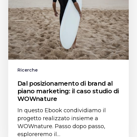
caso
studio
di
WOWnature
Ricerche
Dal posizionamento di brand al
piano marketing: il caso studio di
WOWnature
In questo Ebook condividiamo il
progetto realizzato insieme a
WOWnature. Passo dopo passo,
esploreremo il…