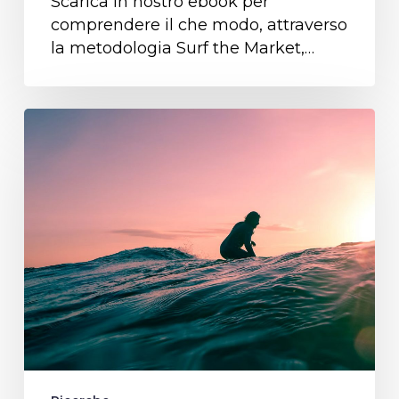
Scarica in nostro ebook per
comprendere il che modo, attraverso
la metodologia Surf the Market,…
Il
posizionamento
dinamico
di
brand:
un
caso
studio
completo