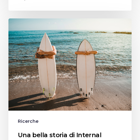
Una
bella
storia
di
Internal
Branding:
il
caso
studio
di
Moca
Ricerche
Una bella storia di Internal