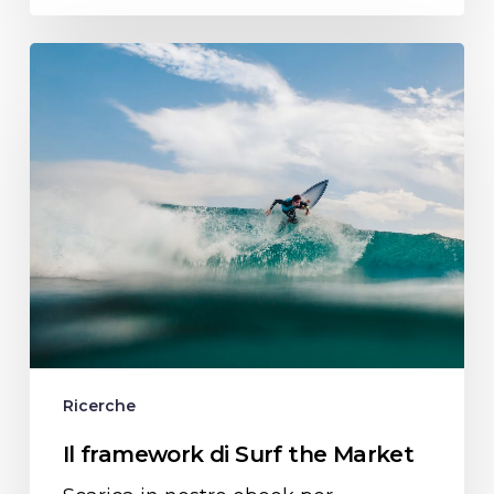
Il
framework
di
Surf
the
Market
Ricerche
Il framework di Surf the Market