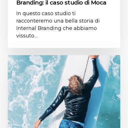
Branding: il caso studio di Moca
In questo caso studio ti
racconteremo una bella storia di
Internal Branding che abbiamo
vissuto…
Il
ruolo
del
Brand
nel
B2B