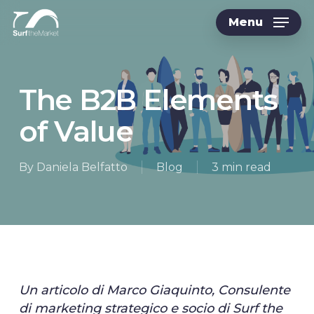
Skip
Menu
to
main
content
The B2B Elements
of Value
By
Daniela Belfatto
Blog
3 min read
Un articolo di Marco Giaquinto, Consulente
di marketing strategico e socio di Surf the