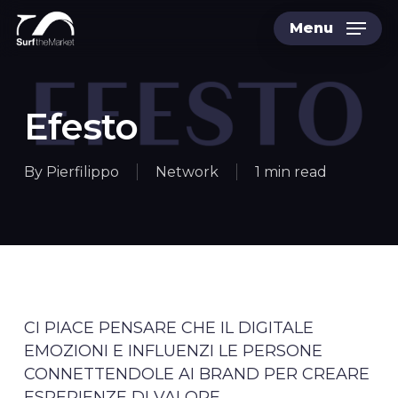
Skip
Menu
to
main
content
Efesto
By
Pierfilippo
Network
1 min read
CI PIACE PENSARE CHE IL DIGITALE
EMOZIONI E INFLUENZI LE PERSONE
CONNETTENDOLE AI BRAND PER CREARE
ESPERIENZE DI VALORE.